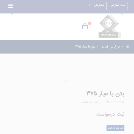
ثبت سفارش
مشتریان VIP
انواع بتن آماده
بتن با عیار 375
›
‹
بتن با عیار 375
کد ISO : 000001
واحد : متر مکعب
ثبت درخواست
دریافت کاتالوگ