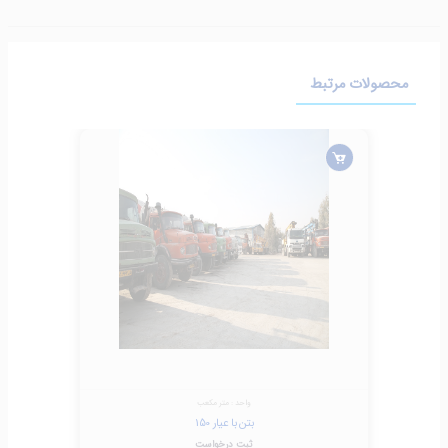
محصولات مرتبط
واحد : متر مکعب
بتن با عیار 150
ثبت درخواست