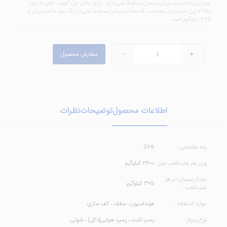
عیار بتن دلالت بر میزان سیمان مخلوط بتنی دارد. برای مثال، می گویند: «بتن با عیار
350» این عدد بدین معناست که مقدار سیمان مخلوط بتنی در یک متر مکعب برابر با
375 کیلوگرم است.
سفارش محصول
اطلاعات محصول
توضیحات
نظرات
رده مقاومتی :
C25
وزن هر مترمکعب بتن :
2300 کیلوگرم
مقدار سیمان در هر
375 کیلوگرم
مترمکعب :
موارد استفاده :
فونداسیون ، سقف ، کف سازی
نوع پمپاژ :
پمپ ثابت ، پمپ هوایی(دکل) ، شوتی