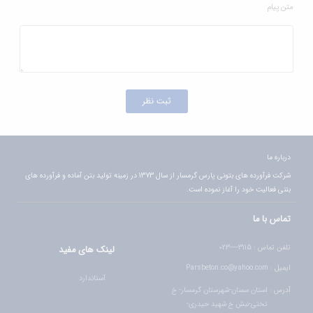
متن پیام
ثبت نظر
درباره ما
شرکت فرآورده های بتونی پارس گرمسار از سال 1373 در زمينه توليد بتن آماده و فرآورده هاي
بتني فعاليت خود را آغاز نموده است.
تماس با ما
تلفن تماس :
3115----023
لینک های مفید
ایمیل :
Parsbeton.co@yahoo.com
آستاندارد
آدرس :
استان سمنان-شهرستان گرمسار- خ
تختی-نبش خ شهید حیدری-